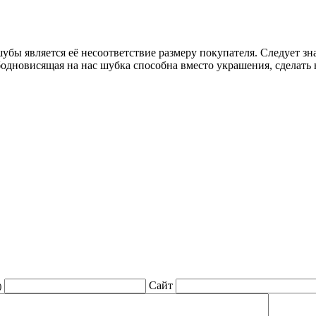
ы является её несоответствие размеру покупателя. Следует знат
вободновисящая на нас шубка способна вместо украшения, сдела
Сайт
)