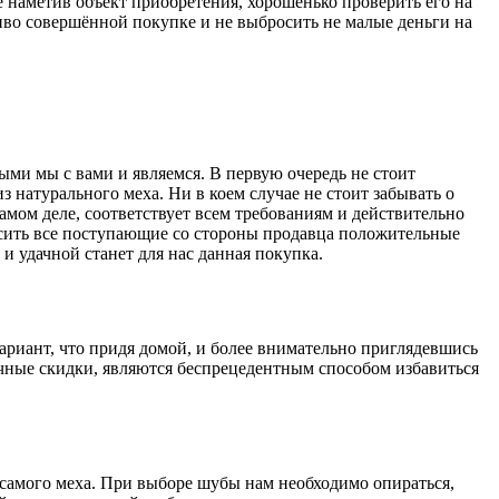
е наметив объект приобретения, хорошенько проверить его на
иво совершённой покупке и не выбросить не малые деньги на
ми мы с вами и являемся. В первую очередь не стоит
з натурального меха. Ни в коем случае не стоит забывать о
амом деле, соответствует всем требованиям и действительно
росить все поступающие со стороны продавца положительные
и удачной станет для нас данная покупка.
вариант, что придя домой, и более внимательно приглядевшись
ночные скидки, являются беспрецедентным способом избавиться
а самого меха. При выборе шубы нам необходимо опираться,