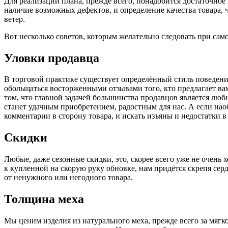
Для реализации плана, прежде всего, понадобится достаточное
наличие возможных дефектов, и определение качества товара, 
ветер.
Вот несколько советов, которым желательно следовать при са
Уловки продавца
В торговой практике существует определённый стиль поведени
обольщаться восторженными отзывами того, кто предлагает вам 
том, что главной задачей большинства продавцов является любы
станет удачным приобретением, радостным для нас. А если на
комментарии в сторону товара, и искать изъяны и недостатки в
Скидки
Любые, даже сезонные скидки, это, скорее всего уже не очень
к купленной на скорую руку обновке, нам придётся скрепя сер
от ненужного или негодного товара.
Толщина меха
Мы ценим изделия из натурального меха, прежде всего за мягк