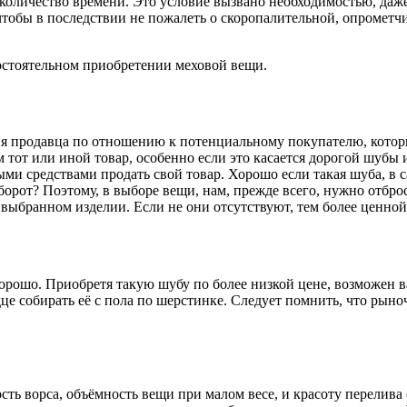
 количество времени. Это условие вызвано необходимостью, даж
чтобы в последствии не пожалеть о скоропалительной, опрометч
мостоятельном приобретении меховой вещи.
я продавца по отношению к потенциальному покупателю, которы
тот или иной товар, особенно если это касается дорогой шубы и
ми средствами продать свой товар. Хорошо если такая шуба, в с
оборот? Поэтому, в выборе вещи, нам, прежде всего, нужно отб
 выбранном изделии. Если не они отсутствуют, тем более ценной 
 хорошо. Приобретя такую шубу по более низкой цене, возможен 
дце собирать её с пола по шерстинке. Следует помнить, что ры
ость ворса, объёмность вещи при малом весе, и красоту перелив