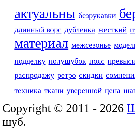
актуальны
бе
безрукавки
длинный ворс
дубленка
жесткий
и
материал
межсезонье
модел
подделку
полушубок
пояс
превыс
распродажу
ретро
скидки
сомнени
техника
ткани
уверенной
цена
ша
Copyright © 2011 - 2026
Ш
шуб.