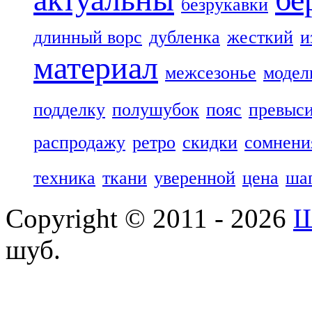
безрукавки
длинный ворс
дубленка
жесткий
и
материал
межсезонье
модел
подделку
полушубок
пояс
превыс
распродажу
ретро
скидки
сомнени
техника
ткани
уверенной
цена
ша
Copyright © 2011 - 2026
Ш
шуб.