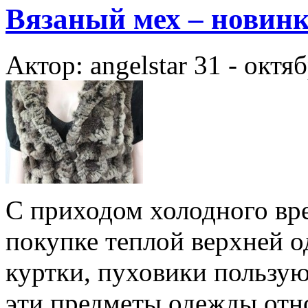
Вязаный мех – новинк
Актор: angelstar
31 - октя
С приходом холодного вре
покупке теплой верхней 
куртки, пуховики пользу
эти предметы одежды отн