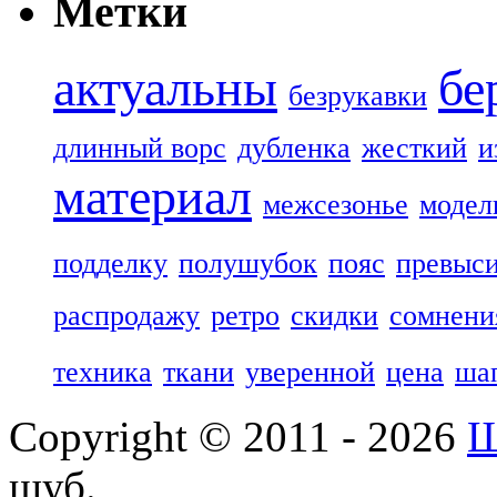
Метки
актуальны
бе
безрукавки
длинный ворс
дубленка
жесткий
и
материал
межсезонье
модел
подделку
полушубок
пояс
превыс
распродажу
ретро
скидки
сомнени
техника
ткани
уверенной
цена
ша
Copyright © 2011 - 2026
Ш
шуб.